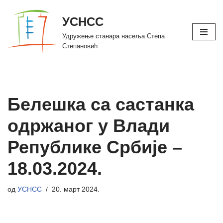
УСНСС
Скочи
Удружење станара насеља Степа
на
Степановић
садржај
Белешка са састанка
одржаног у Влади
Републике Србије –
18.03.2024.
од
УСНСС
20. март 2024.