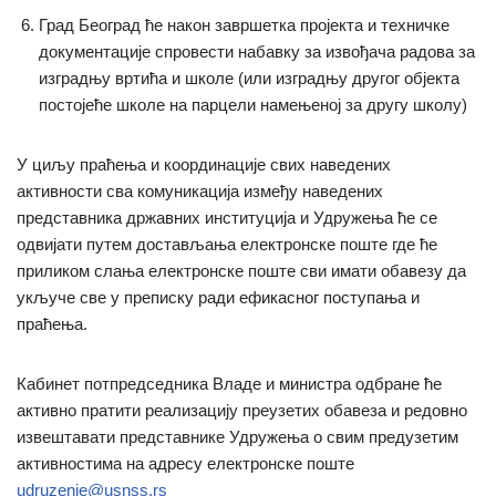
Град Београд ће након завршетка пројекта и техничке
документације спровести набавку за извођача радова за
изградњу вртића и школе (или изградњу другог објекта
постојеће школе на парцели намењеној за другу школу)
У циљу праћења и координације свих наведених
активности сва комуникација између наведених
представника државних институција и Удружења ће се
одвијати путем достављања електронске поште где ће
приликом слања електронске поште сви имати обавезу да
укључе све у преписку ради ефикасног поступања и
праћења.
Кабинет потпредседника Владе и министра одбране ће
активно пратити реализацију преузетих обавеза и редовно
извештавати представнике Удружења о свим предузетим
активностима на адресу електронске поште
udruzenje@usnss.rs