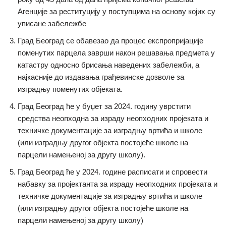
Агенције за реституцију у поступцима на основу којих су
уписане забележбе
Град Београд се обавезао да процес експропријације
поменутих парцела заврши након решавања предмета у
катастру односно брисања наведених забележби, а
најкасније до издавања грађевинске дозволе за
изградњу поменутих објеката.
Град Београд ће у буџет за 2024. годину уврстити
средства неопходна за израду неопходних пројеката и
техничке документације за изградњу вртића и школе
(или изградњу другог објекта постојеће школе на
парцели намењеној за другу школу).
Град Београд ће у 2024. године расписати и спровести
набавку за пројектанта за израду неопходних пројеката и
техничке документације за изградњу вртића и школе
(или изградњу другог објекта постојеће школе на
парцели намењеној за другу школу)