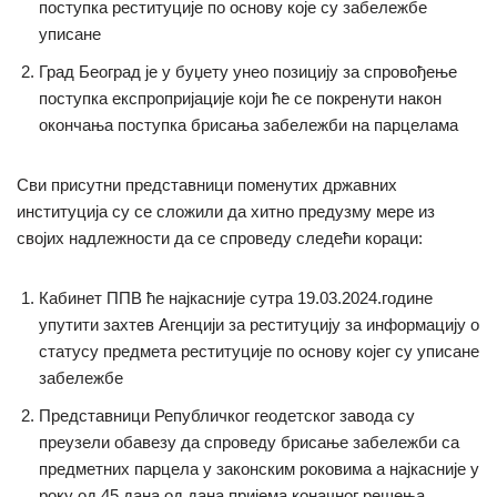
поступка реституције по основу које су забележбе
уписане
Град Београд је у буџету унео позицију за спровођење
поступка експропријације који ће се покренути након
окончања поступка брисања забележби на парцелама
Сви присутни представници поменутих државних
институција су се сложили да хитно предузму мере из
својих надлежности да се спроведу следећи кораци:
Кабинет ППВ ће најкасније сутра 19.03.2024.године
упутити захтев Агенцији за реституцију за информацију о
статусу предмета реституције по основу којег су уписане
забележбе
Представници Републичког геодетског завода су
преузели обавезу да спроведу брисање забележби са
предметних парцела у законским роковима а најкасније у
року од 45 дана од дана пријема коначног решења