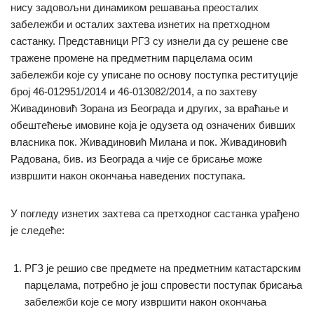
нису задовољни динамиком решавања преосталих
забележби и осталих захтева изнетих на претходном
састанку. Представници РГЗ су изнели да су решене све
тражене промене на предметним парцелама осим
забележби које су уписане по основу поступка реституције
број 46-012951/2014 и 46-013082/2014, а по захтеву
Живадиновић Зорана из Београда и других, за враћање и
обештећење имовине која је одузета од означених бивших
власника пок. Живадиновић Милана и пок. Живадиновић
Радована, бив. из Београда а чије се брисање може
извршити након окончања наведених поступака.
У погледу изнетих захтева са претходног састанка урађено
је следеће:
РГЗ je решио све предмете на предметним катастарским
парцелама, потребно је још спровести поступак брисања
забележби које се могу извршити након окончања