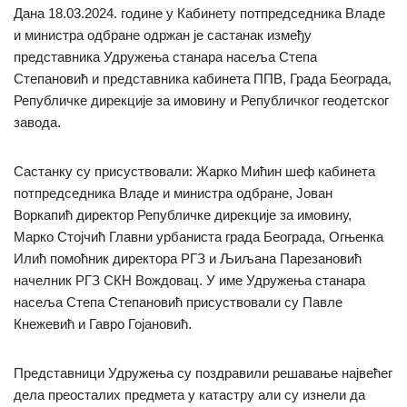
Дана 18.03.2024. године у Кабинету потпредседника Владе
и министра одбране одржан је састанак између
представника Удружења станара насеља Степа
Степановић и представника кабинета ППВ, Града Београда,
Републичке дирекције за имовину и Републичког геодетског
завода.
Састанку су присуствовали: Жарко Мићин шеф кабинета
потпредседника Владе и министра одбране, Јован
Воркапић директор Републичке дирекције за имовину,
Марко Стојчић Главни урбаниста града Београда, Огњенка
Илић помоћник директора РГЗ и Љиљана Парезановић
начелник РГЗ СКН Вождовац. У име Удружења станара
насеља Степа Степановић присуствовали су Павле
Кнежевић и Гавро Гојановић.
Представници Удружења су поздравили решавање највећег
дела преосталих предмета у катастру али су изнели да