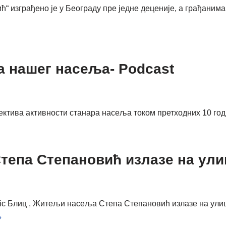
 изграђено је у Београду пре једне деценије, а грађанима 
 нашег насеља- Podcast
ектива активности станара насеља током претходних 10 г
епа Степановић излазе на ули
ovic Блиц , Житељи насеља Степа Степановић излазе на ули
»