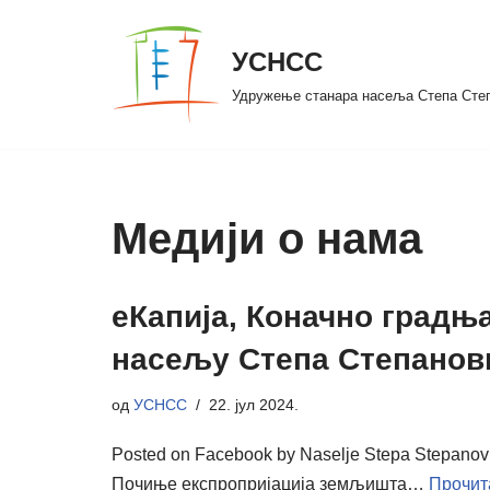
УСНСС
Скочи
на
Удружење станара насеља Степа Сте
садржај
Медији о нама
еКапија, Коначно градњ
насељу Степа Степанов
од
УСНСС
22. јул 2024.
Posted on Facebook by Naselje Stepa Stepano
Почиње експропријација земљишта…
Прочит