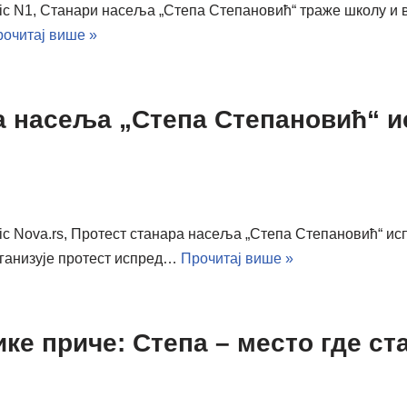
ovic N1, Станари насеља „Степа Степановић“ траже школу и
очитај више »
ра насеља „Степа Степановић“
ovic Nova.rs, Протест станара насеља „Степа Степановић“
рганизује протест испред…
Прочитај више »
ке приче: Степа – место где ст