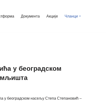
атформа
Документа
Акције
Чланци
тића у београдском
земљишта
тића у београдском насељу Степа Степановић –