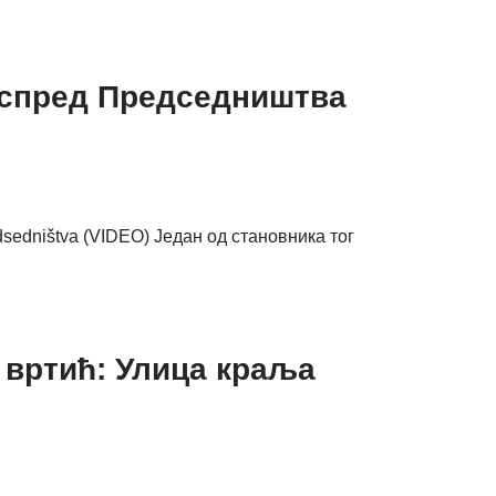
 испред Председништва
redsedništva (VIDEO) Један од становника тог
 вртић: Улица краља