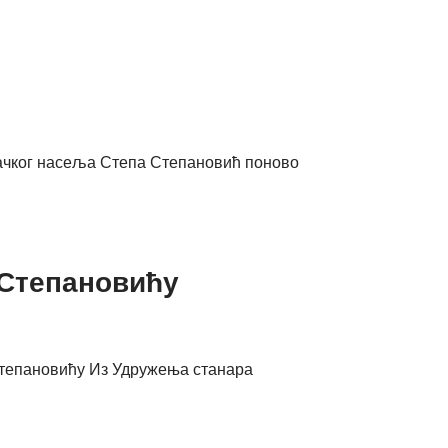
ачког насеља Степа Степановић поново
 Степановићу
 Степановићу Из Удружења станара