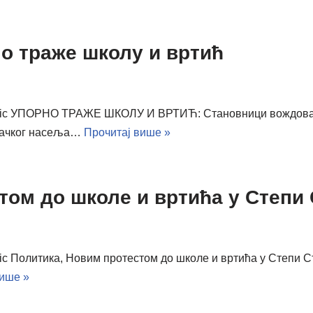
о траже школу и вртић
anovic УПОРНО ТРАЖЕ ШКОЛУ И ВРТИЋ: Становници вождов
овачког насеља…
Прочитај више »
том до школе и вртића у Степи
ovic Политика, Новим протестом до школе и вртића у Степи
више »