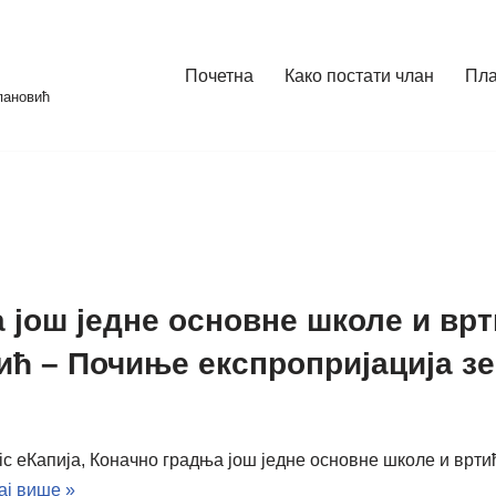
Почетна
Како постати члан
Пл
пановић
а још једне основне школе и вр
ић – Почиње експропријација 
vic еКапија, Коначно градња још једне основне школе и вр
ај више »