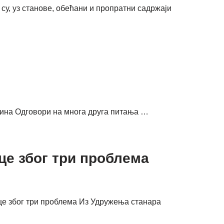
су, уз станове, обећани и пропратни садржаји
одина Одговори на многа друга питања …
це због три проблема
це због три проблема Из Удружења станара