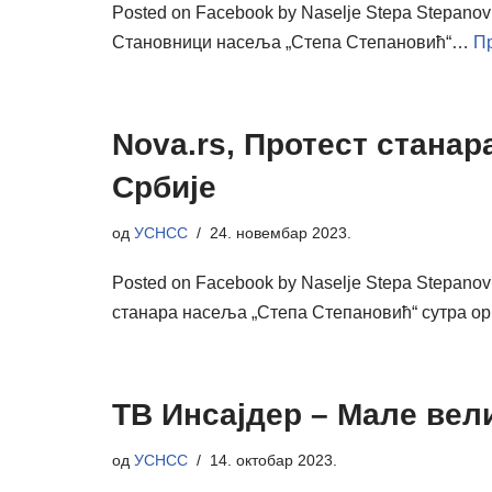
Posted on Facebook by Naselje Stepa Stepan
Становници насеља „Степа Степановић“…
Пр
Nova.rs, Протест стана
Србије
од
УСНСС
24. новембар 2023.
Posted on Facebook by Naselje Stepa Stepan
станара насеља „Степа Степановић“ сутра о
ТВ Инсајдер – Мале вели
од
УСНСС
14. октобар 2023.