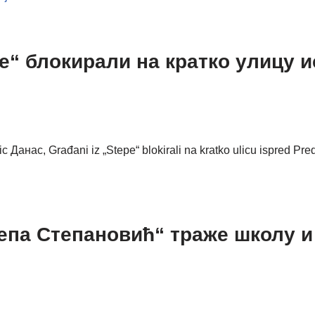
пе“ блокирали на кратко улицу
 Данас, Građani iz „Stepe“ blokirali na kratko ulicu ispred P
епа Степановић“ траже школу и