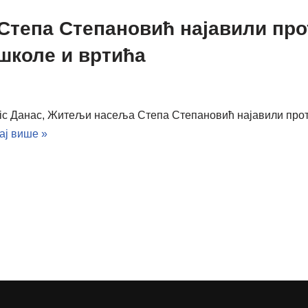
тепа Степановић најавили прот
школе и вртића
vic Данас, Житељи насеља Степа Степановић најавили прот
ај више »