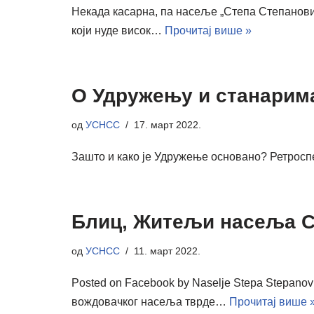
Некада касарна, па насеље „Степа Степановић“
који нуде висок…
Прочитај више »
О Удружењу и станарима
од
УСНСС
17. март 2022.
Зашто и како је Удружење основано? Ретросп
Блиц, Житељи насеља Ст
од
УСНСС
11. март 2022.
Posted on Facebook by Naselje Stepa Stepan
вождовачког насеља тврде…
Прочитај више 