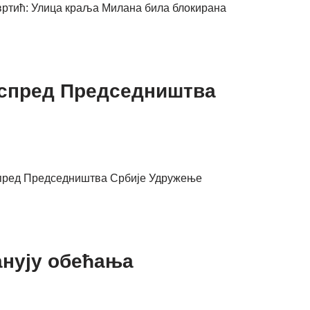
 вртић: Улица краља Милана била блокирана
 испред Председништва
 испред Председништва Србије Удружење
анују обећања