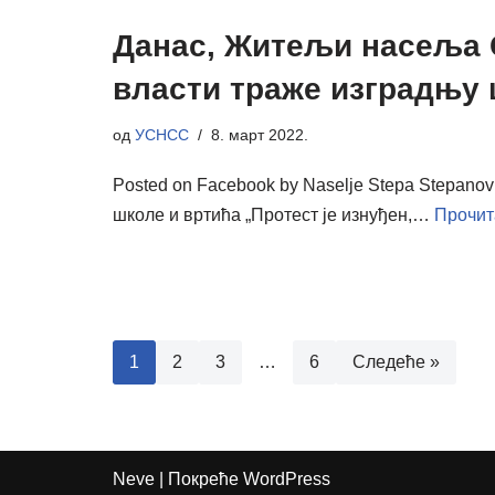
Данас, Житељи насеља С
власти траже изградњу 
од
УСНСС
8. март 2022.
Posted on Facebook by Naselje Stepa Stepano
школе и вртића „Протест је изнуђен,…
Прочит
1
2
3
…
6
Следеће »
Neve
| Покреће
WordPress