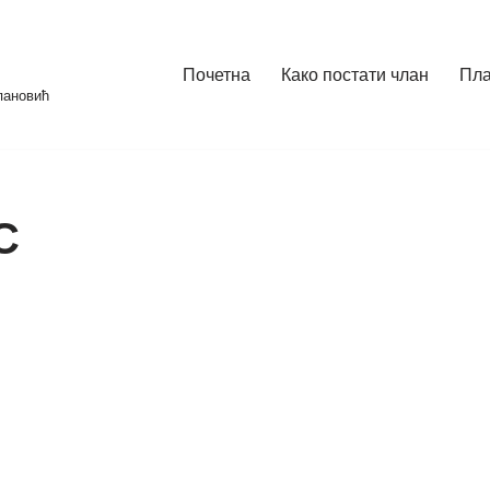
Почетна
Како постати члан
Пл
пановић
С