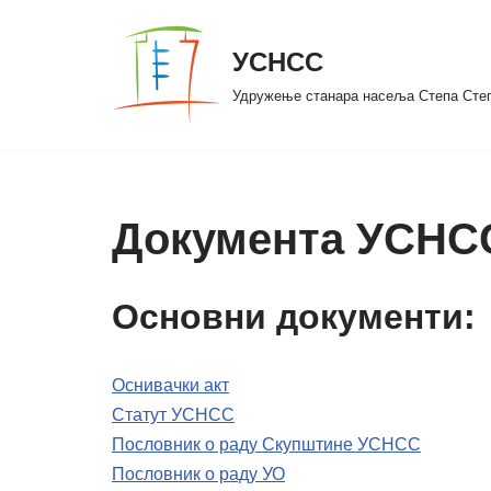
УСНСС
Скочи
на
Удружење станара насеља Степа Сте
садржај
Документа УСНС
Основни документи:
Оснивачки акт
Статут УСНСС
Пословник о раду Скупштине УСНСС
Пословник о раду УО