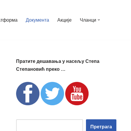
атформа
Документа
Акције
Чланци
Пратите дешавања у насељу Степа
Степановић преко …
Претрага