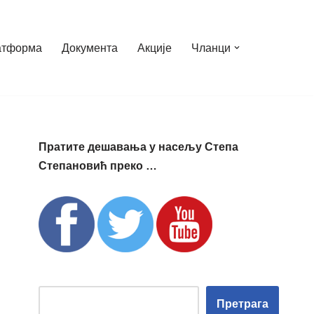
атформа
Документа
Акције
Чланци
Пратите дешавања у насељу Степа
Степановић преко …
Претрага