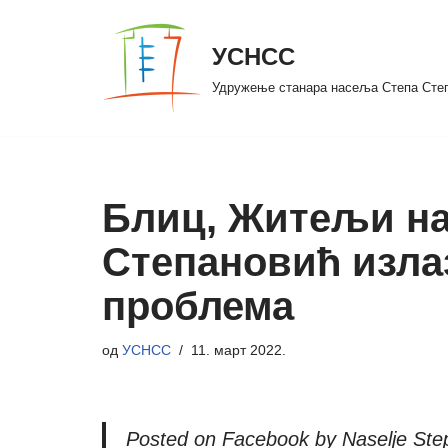
УСНСС
Скочи
на
Удружење станара насеља Степа Сте
садржај
Блиц, Житељи н
Степановић излаз
проблема
од
УСНСС
11. март 2022.
Posted on Facebook by Naselje Ste