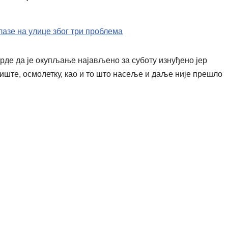
азе на улице због три проблема
де да је окупљање најављено за суботу изнуђено јер
ниште, осмолетку, као и то што насеље и даље није прешло