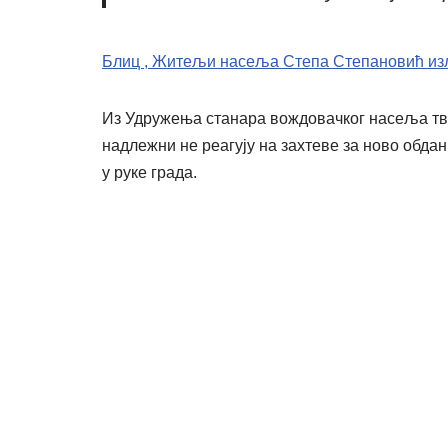
Блиц , Житељи насеља Степа Степановић изл
Из Удружења станара вождовачког насеља твр
надлежни не реагују на захтеве за ново обда
у руке града.