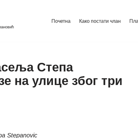
Почетна
Како постати члан
Пл
пановић
асеља Степа
е на улице због три
pa Stepanovic