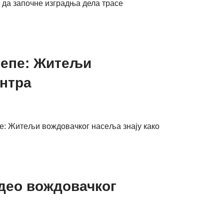
а да започне изградња дела трасе
тепе: Житељи
ентра
епе: Житељи вождовачког насеља знају како
 део вождовачког