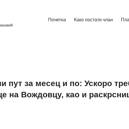
Почетна
Како постати члан
Пл
пановић
 пут за месец и по: Ускоро тр
це на Вождовцу, као и раскрсни