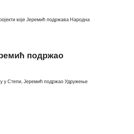
 пројекти које Јеремић подржава Народна
еремић подржао
мљу у Степи, Јеремић подржао Удружење