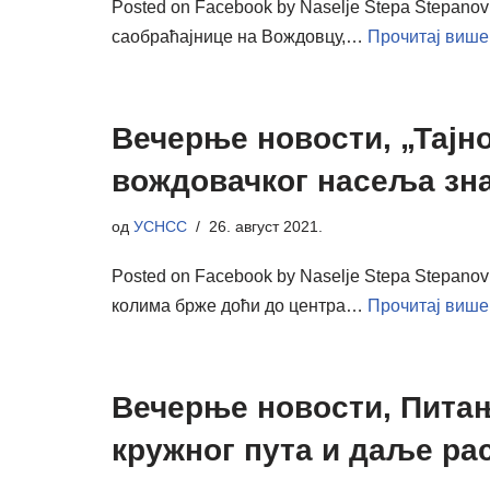
Posted on Facebook by Naselje Stepa Stepanov
саобраћајнице на Вождовцу,…
Прочитај више
Вечерње новости, „Тајн
вождовачког насеља зна
од
УСНСС
26. август 2021.
Posted on Facebook by Naselje Stepa Stepano
колима брже доћи до центра…
Прочитај више
Вечерње новости, Питањ
кружног пута и даље ра