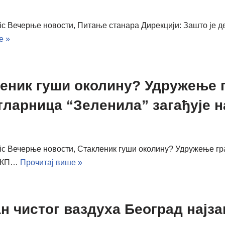
vic Вечерње новости, Питање станара Дирекцији: Зашто је 
е »
еник гуши околину? Удружење 
тларница “Зеленила” загађује 
ovic Вечерње новости, Стакленик гуши околину? Удружење г
 ЈКП…
Прочитај више »
н чистог ваздуха Београд најза