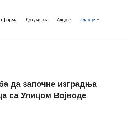
атформа
Документа
Акције
Чланци
еба да започне изградња
ца са Улицом Војводе