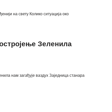
ђенији на свету Колико ситуација око
Постројење Зеленила
енила нам загађује ваздух Заједница станара