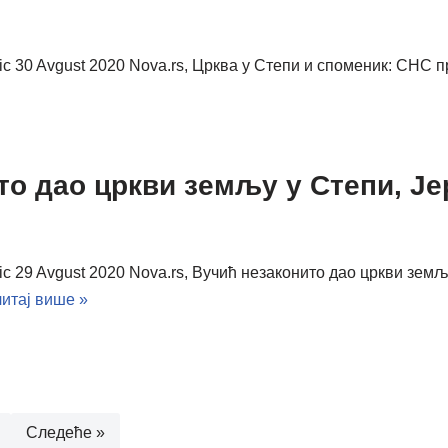
vic 30 Avgust 2020 Nova.rs, Црква у Степи и споменик: СНС
ито дао цркви земљу у Степи, Ј
vic 29 Avgust 2020 Nova.rs, Вучић незаконито дао цркви зе
итај више »
Следеће »