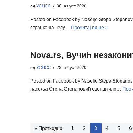
од
УСНСС
30. август 2020.
Posted on Facebook by Naselje Stepa Stepano
странка на челу…
Прочитај више »
Nova.rs, Вучић незакон
од
УСНСС
29. август 2020.
Posted on Facebook by Naselje Stepa Stepano
насеља Степа Степановић саопштило…
Проч
« Претходно
1
2
3
4
5
6