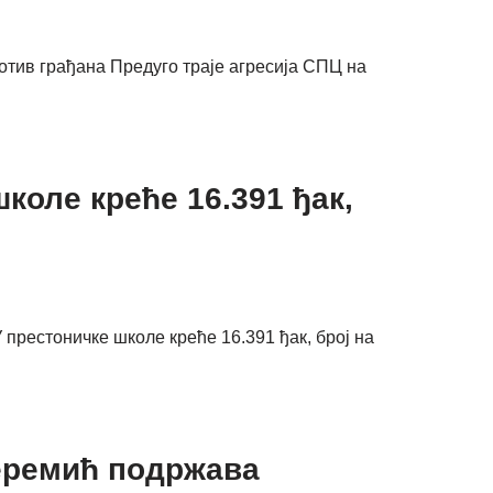
ротив грађана Предуго траје агресија СПЦ на
оле креће 16.391 ђак,
престоничке школе креће 16.391 ђак, број на
Јеремић подржава