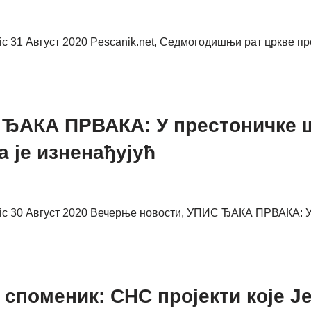
vic 31 Август 2020 Pescanik.net, Седмогодишњи рат цркве п
ЂАКА ПРВАКА: У престоничке шк
 је изненађујућ
vic 30 Август 2020 Вечерње новости, УПИС ЂАКА ПРВАКА: У 
и споменик: СНС пројекти које 