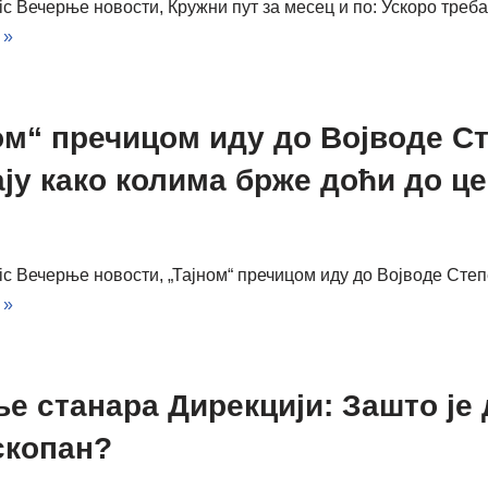
ic Вечерње новости, Кружни пут за месец и по: Ускоро треб
 »
ом“ пречицом иду до Војводе С
ју како колима брже доћи до ц
vic Вечерње новости, „Тајном“ пречицом иду до Војводе Ст
 »
е станара Дирекцији: Зашто је
скопан?