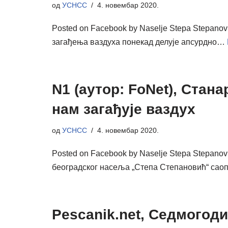
од
УСНСС
4. новембар 2020.
Posted on Facebook by Naselje Stepa Stepanov
загађења ваздуха понекад делује апсурдно…
N1 (аутор: FoNet), Ста
нам загађује ваздух
од
УСНСС
4. новембар 2020.
Posted on Facebook by Naselje Stepa Stepano
београдског насеља „Степа Степановић“ са
Pescanik.net, Седмогод