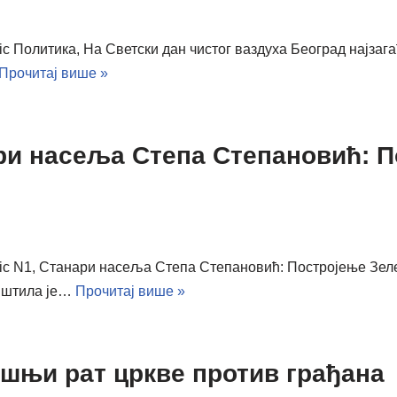
ic Политика, На Светски дан чистог ваздуха Београд најзага
Прочитај више »
нари насеља Степа Степановић: 
vic N1, Станари насеља Степа Степановић: Постројење Зел
општила је…
Прочитај више »
ишњи рат цркве против грађана