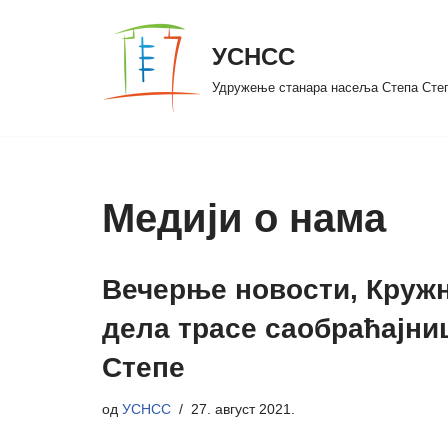
УСНСС
Скочи
на
Удружење станара насеља Степа Сте
садржај
Медији о нама
Вечерње новости, Кружни
дела трасе саобраћајни
Степе
од
УСНСС
27. август 2021.