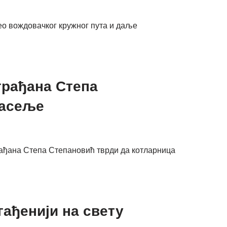
део вождовачког кружног пута и даље
грађана Степа
насеље
рађана Степа Степановић тврди да котларница
гађенији на свету