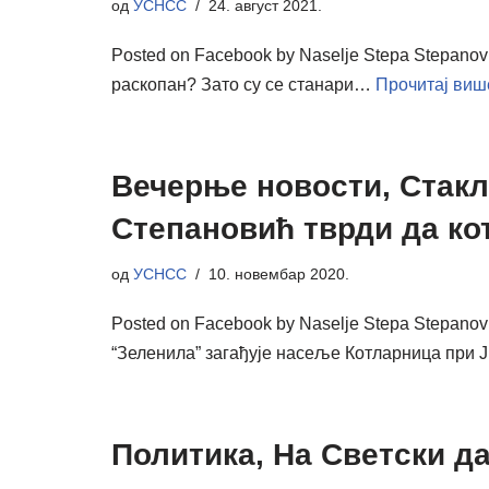
од
УСНСС
24. август 2021.
Posted on Facebook by Naselje Stepa Stepano
раскопан? Зато су се станари…
Прочитај виш
Вечерње новости, Стакл
Степановић тврди да ко
од
УСНСС
10. новембар 2020.
Posted on Facebook by Naselje Stepa Stepan
“Зеленила” загађује насеље Котларница при
Политика, На Светски да