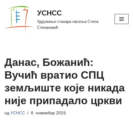
УСНСС
Скочи
Удружење станара насеља Степа
на
Степановић
садржај
Данас, Божанић:
Вучић вратио СПЦ
земљиште које никада
није припадало цркви
од
УСНСС
8. новембар 2019.