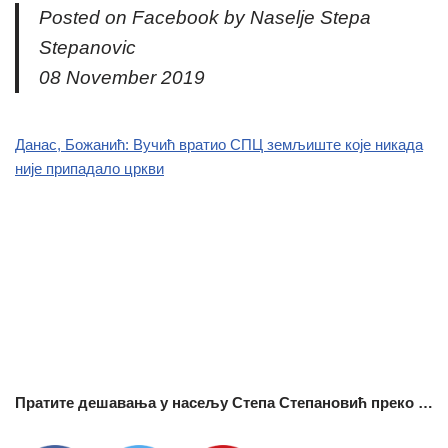
Posted on Facebook by Naselje Stepa
Stepanovic
08 November 2019
Данас, Божанић: Вучић вратио СПЦ земљиште које никада
није припадало цркви
Пратите дешавања у насељу Степа Степановић преко …