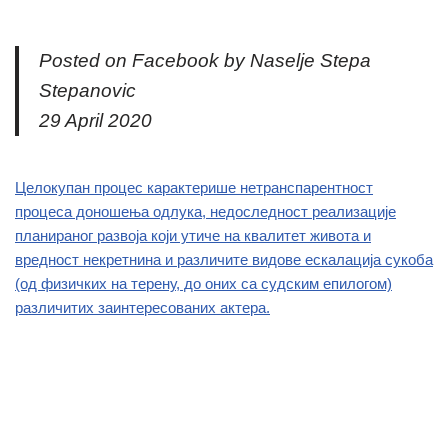
Posted on Facebook by Naselje Stepa
Stepanovic
29 April 2020
Целокупан процес карактерише нетранспарентност
процеса доношења одлука, недоследност реализације
планираног развоја који утиче на квалитет живота и
вредност некретнина и различите видове ескалација сукоба
(од физичких на терену, до оних са судским епилогом)
различитих заинтересованих актера.