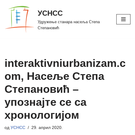
УСНСС
Скочи
Удружење станара насеља Степа
на
Степановић
садржај
interaktivniurbanizam.c
om, Насеље Степа
Степановић –
упознајте се са
хронологијом
од
УСНСС
29. април 2020.