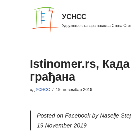
УСНСС
Скочи
на
Удружење станара насеља Степа Сте
садржај
Istinomer.rs, Кад
грађана
од
УСНСС
19. новембар 2019.
Posted on Facebook by Naselje Ste
19 November 2019