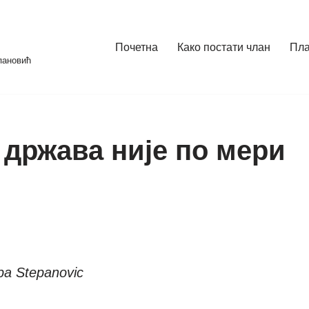
Почетна
Како постати члан
Пл
пановић
а држава није по мери
pa Stepanovic