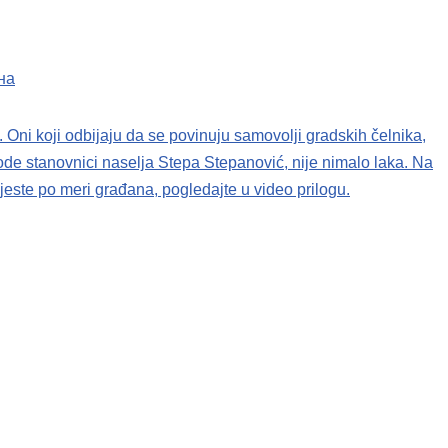
на
. Oni koji odbijaju da se povinuju samovolji gradskih čelnika,
ode stanovnici naselja Stepa Stepanović, nije nimalo laka. Na
a jeste po meri građana, pogledajte u video prilogu.