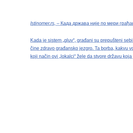
Istinomer.rs,
– Када држава није по мери грађа
Kada je sistem „gluv“, građani su prepušteni sebi
čine zdravo građansko jezgro. Ta borba, kakvu v
koji način ovi „lokalci“ žele da stvore državu koj