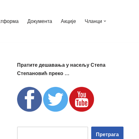
атформа
Документа
Акције
Чланци
Пратите дешавања у насељу Степа
Степановић преко …
Претрага