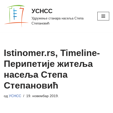
УСНСС
Скочи
Удружење станара насеља Степа
на
Степановић
садржај
Istinomer.rs, Timeline-
Перипетије житеља
насеља Степа
Степановић
од
УСНСС
19. новембар 2019.