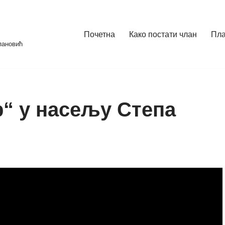
Почетна
Како постати члан
Пл
пановић
р“ у насељу Степа