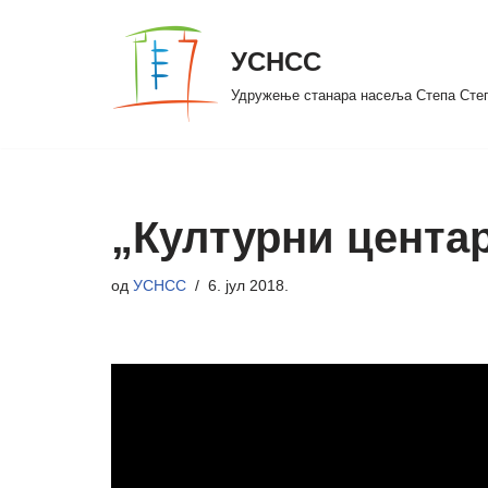
УСНСС
Скочи
на
Удружење станара насеља Степа Сте
садржај
„Културни цента
од
УСНСС
6. јул 2018.