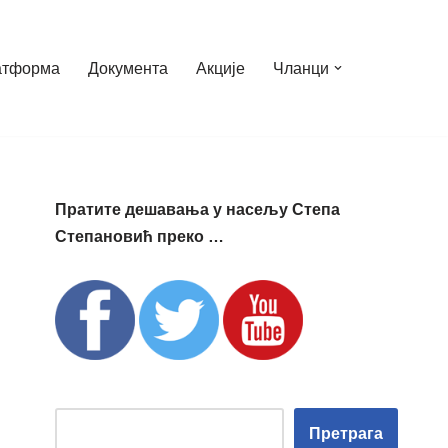
атформа
Документа
Акције
Чланци
Пратите дешавања у насељу Степа
Степановић преко …
Претрага