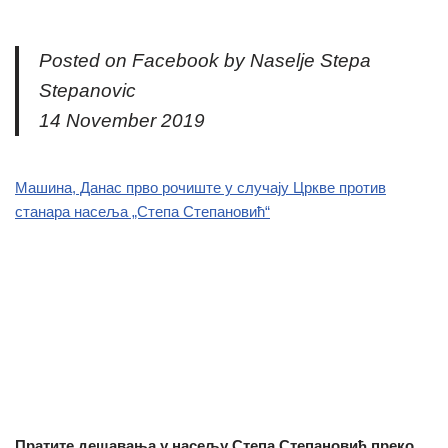
Posted on Facebook by Naselje Stepa
Stepanovic
14 November 2019
Машина, Данас прво рочиште у случају Цркве против
станара насеља „Степа Степановић“
Пратите дешавања у насељу Степа Степановић преко …