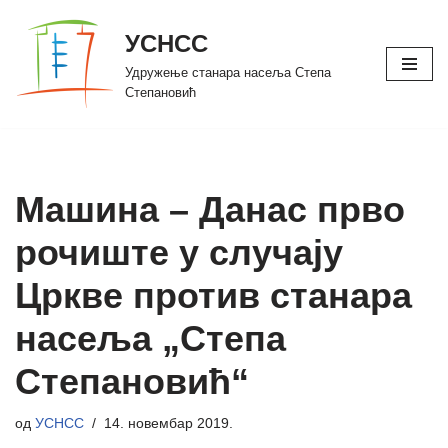
УСНСС
Скочи
Удружење станара насеља Степа
на
Степановић
садржај
Машина – Данас прво
рочиште у случају
Цркве против станара
насеља „Степа
Степановић“
од
УСНСС
14. новембар 2019.