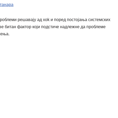
станара
проблеми решавају ад хоk и поред постојања системских
ве битан фактор који подстиче надлежне да проблеме
жења.