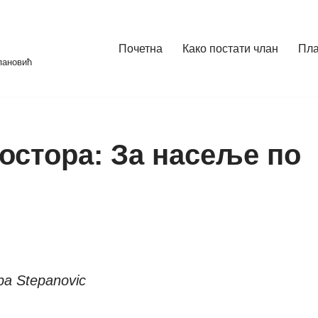
Почетна
Како постати члан
Пл
пановић
остора: За насеље по
pa Stepanovic