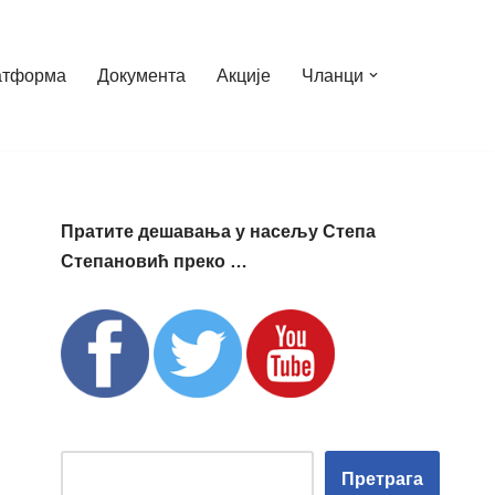
атформа
Документа
Акције
Чланци
Пратите дешавања у насељу Степа
Степановић преко …
Претрага