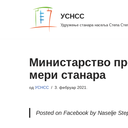
УСНСС
Скочи
на
Удружење станара насеља Степа Сте
садржај
Министарство пр
мери станара
од
УСНСС
3. фебруар 2021.
Posted on Facebook by Naselje Ste