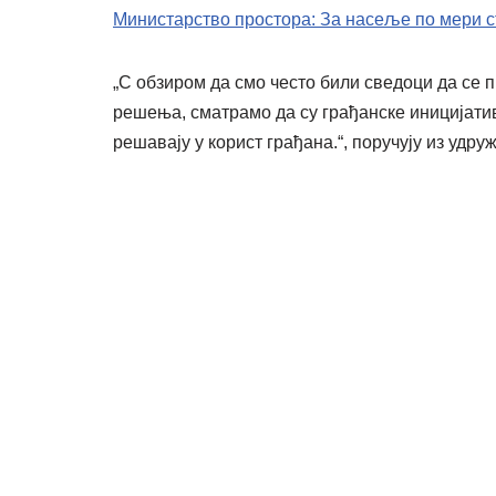
Министарство простора: За насеље по мери 
„С обзиром да смо често били сведоци да се 
решења, сматрамо да су грађанске иницијати
решавају у корист грађана.“, поручују из удру