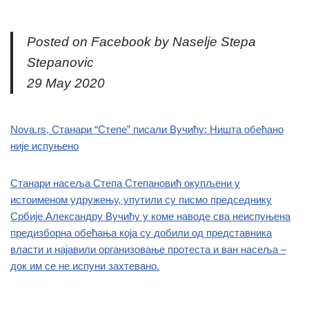
Posted on Facebook by Naselje Stepa
Stepanovic
29 May 2020
Nova.rs, Станари “Степе” писали Вучићу: Ништа обећано
није испуњено
Станари насеља Степа Степановић окупљени у
истоименом удружењу, упутили су писмо председнику
Србије Александру Вучићу у коме наводе сва неиспуњена
предизборна обећања која су добили од представника
власти и најавили организовање протеста и ван насеља –
док им се не испуни захтевано.