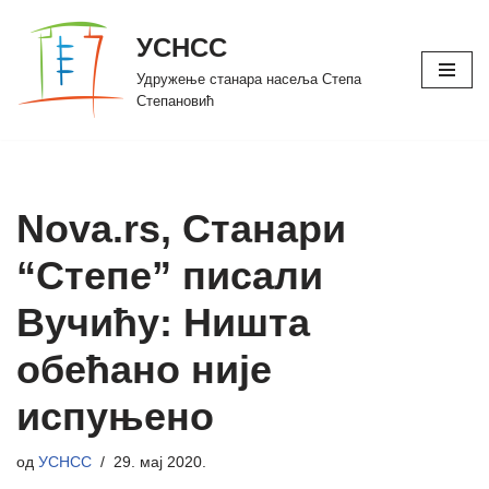
УСНСС
Скочи
Удружење станара насеља Степа
на
Степановић
садржај
Nova.rs, Станари
“Степе” писали
Вучићу: Ништа
обећано није
испуњено
од
УСНСС
29. мај 2020.