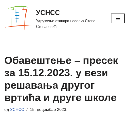
УСНСС
Скочи
Удружење станара насеља Степа
на
Степановић
садржај
Обавештење – пресек
за 15.12.2023. у вези
решавања другог
вртића и друге школе
од
УСНСС
15. децембар 2023.