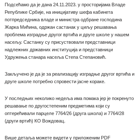
Подсећамо да је дана 24.11.2023. у просторијама Владе
Републике Србије, на иницијативу шефа кабинета
потпредседника владе и министра одбране господина
Жарка Мићина, одржан састанак у циљу решавања
проблема изградње другог вртића и друге школе у нашем
насељу. Састанку су присуствовали представници
надлежних државних институција и представници
Удружења станара насеља Степа Степановић.
Закључено је да је за реализацију изградње другог вртића и
друге школе потребно спровести јасне кораке.
У последњих неколико недеља има помака јер је покренуто
решавање по другостепеним предметима који су
оптерећивали парцеле 7764/26 (друга школа) и 7764/28
(други вртић) КО Вождовац.
Више детаља можете видети у приложеним PDF