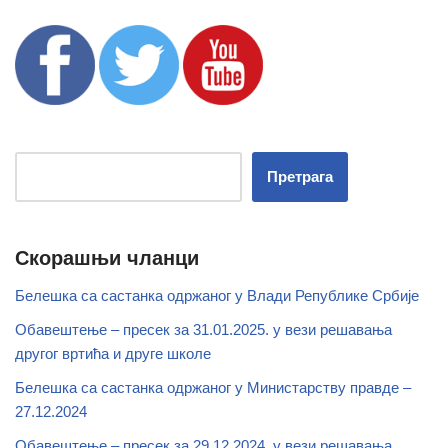
Претрага
Скорашњи чланци
Белешка са састанка одржаног у Влади Републике Србије
Обавештење – пресек за 31.01.2025. у вези решавања
другог вртића и друге школе
Белешка са састанка одржаног у Министарству правде –
27.12.2024
Обавештење – пресек за 29.12.2024. у вези решавања