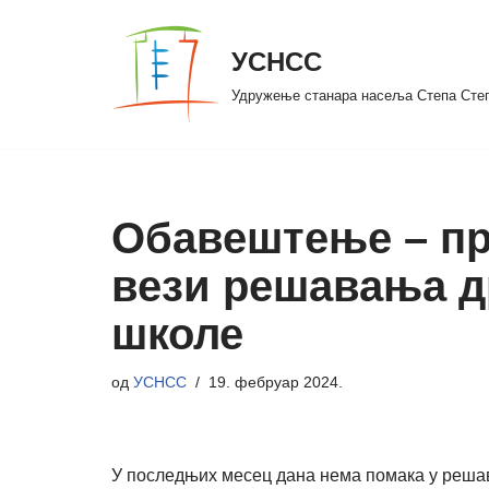
УСНСС
Скочи
на
Удружење станара насеља Степа Сте
садржај
Обавештење – пре
вези решавања др
школе
од
УСНСС
19. фебруар 2024.
У последњих месец дана нема помака у решав