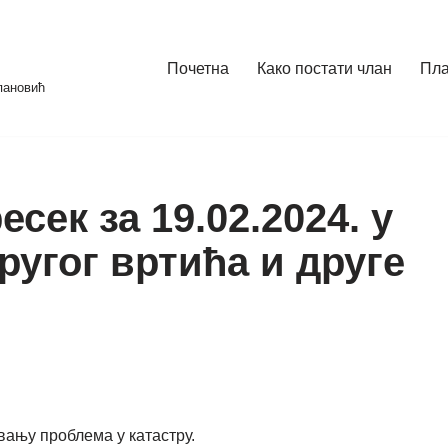
Почетна
Како постати члан
Пл
пановић
сек за 19.02.2024. у
угог вртића и друге
ању проблема у катастру.