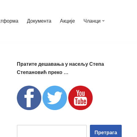
атформа
Документа
Акције
Чланци
Пратите дешавања у насељу Степа
Степановић преко …
Претрага