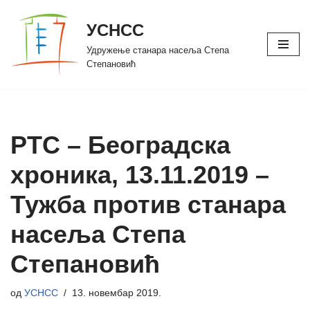
УСНСС
Скочи
Удружење станара насеља Степа
на
Степановић
садржај
РТС – Београдска
хроника, 13.11.2019 –
Тужба против станара
насеља Степа
Степановић
од
УСНСС
13. новембар 2019.