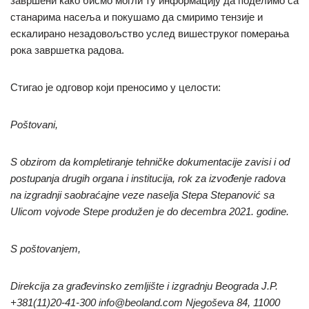
завршени како бисмо могли ту информацију да поделимо са
станарима насеља и покушамо да смиримо тензије и
ескалирано незадовољство услед вишеструког померања
рока завршетка радова.
Стигао је одговор који преносимо у целости:
Poštovani,
S obzirom da kompletiranje tehničke dokumentacije zavisi i od
postupanja drugih organa i institucija, rok za izvođenje radova
na izgradnji saobraćajne veze naselja Stepa Stepanović sa
Ulicom vojvode Stepe produžen je do decembra 2021. godine.
S poštovanjem,
Direkcija za građevinsko zemljište i izgradnju Beograda J.P.
+381(11)20-41-300 info@beoland.com Njegoševa 84, 11000