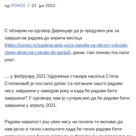
од
УСНСС
21. јун 2021.
С обзиром на одговор Дирекције да је продужен рок за
завршетак радова до априла месеца
(
https://usnss.rs/saobracajna-veza-naselja-sa-ulicom-vojvode-
stepe-direkcija-cekajte-do-aprila/
), данас смо поново послали
упит:
… у фебруару 2021 Удружење станара насеља Степа
Степановић је послало допис са питањем зашто радови
нису завршени у наведом року и када ће радови бити
завршени? У одговору нам је сугерисано да ће радови бити
завршени у априлу 2021.
Радови нажалост још увек нису ни почели те молимо да
нам јасно и тачно саопштите када ће тачно радови бити