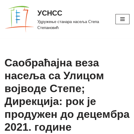
УСНСС
Скочи
Удружење станара насеља Степа
на
Степановић
садржај
Саобраћајна веза
насеља са Улицом
војводе Степе;
Дирекција: рок је
продужен до децембра
2021. године