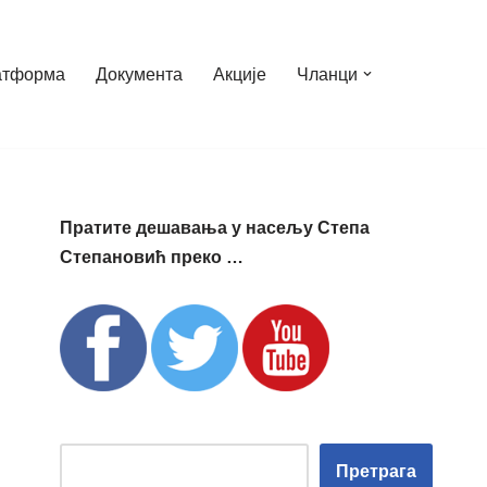
атформа
Документа
Акције
Чланци
Пратите дешавања у насељу Степа
Степановић преко …
Претрага