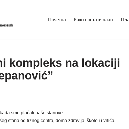
Почетна
Како постати члан
Пл
пановић
 kompleks na lokaciji
tepanović”
kada smo plaćali naše stanove.
g stana od tržnog centra, doma zdravlja, škole i i vrtića.