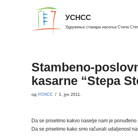
УСНСС
Скочи
на
Удружење станара насеља Степа Сте
садржај
Stambeno-poslovni
kasarne “Stepa S
од
УСНСС
1. јун 2011.
Da se prisetimo kakvo naselje nam je ponuđeno 
Da se prisetimo kako smo računali udaljenost naše