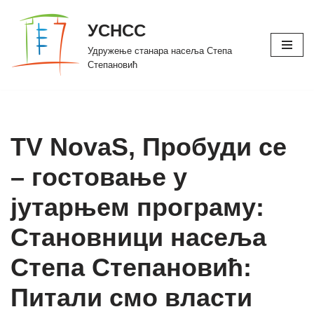
УСНСС
Скочи
Удружење станара насеља Степа
на
Степановић
садржај
TV NovaS, Пробуди се
– гостовање у
јутарњем програму:
Становници насеља
Степа Степановић:
Питали смо власти