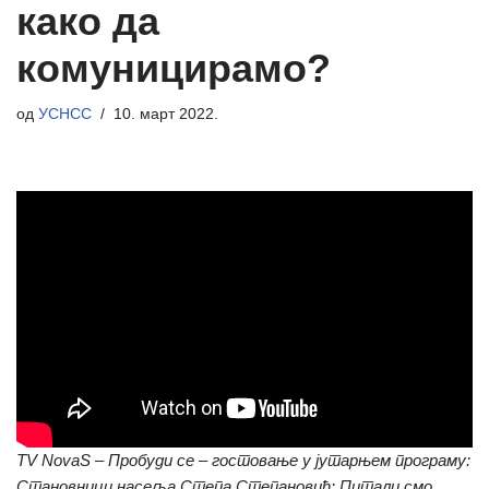
како да
комуницирамо?
од
УСНСС
10. март 2022.
TV NovaS – Пробуди се – гостовање у јутарњем програму:
Становници насеља Степа Степановић: Питали смо