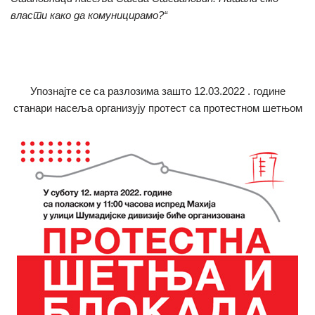
власти како да комуницирамо?“
Упознајте се са разлозима зашто 12.03.2022 . године
станари насеља организују протест са протестном шетњом