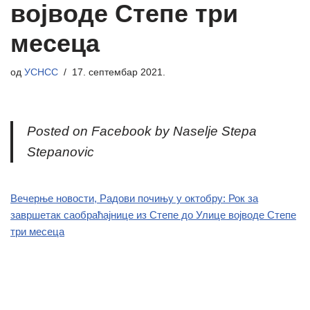
војводе Степе три
месеца
од
УСНСС
17. септембар 2021.
Posted on Facebook by Naselje Stepa
Stepanovic
Вечерње новости, Радови почињу у октобру: Рок за
завршетак саобраћајнице из Степе до Улице војводе Степе
три месеца