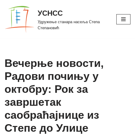
УСНСС
Скочи
Удружење станара насеља Степа
на
Степановић
садржај
Вечерње новости,
Радови почињу у
октобру: Рок за
завршетак
саобраћајнице из
Степе до Улице