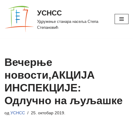
УСНСС
Скочи
Удружење станара насеља Степа
на
Степановић
садржај
Вечерње
новости,АКЦИЈА
ИНСПЕКЦИЈЕ:
Одлучно на љуљашке
од
УСНСС
25. октобар 2019.