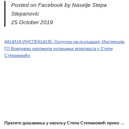
Posted on Facebook by Naselje Stepa
Stepanovic
25 October 2019
АКЦИЈА ИНСПЕКЦИЈЕ: Одлучно на љуљашке; Инспекција
ГО Вождовац наложила уклањање игралишта у Степи
Степановићу
Пратите дешавања у насељу Степа Степановић преко …