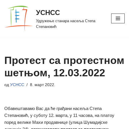
УСНСС
Скочи
Удружење станара насеља Степа
на
Степановић
садржај
Протест са протестном
шетњом, 12.03.2022
од
УСНСС
8. март 2022.
Обавештавамо Вас да ће грађани насеља Степа
Степановић, у суботу 12. марта, у 11 часова, на платоу
поред велике Маxи продавнице (улица Шумадијске