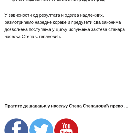
У зависности од резултата и одзива надлежних,
размотрићемо наредне кораке и предузети сва законима
дозвољена поступања у циљу испуњења захтева станара
насеља Степа Степановић.
Пратите дешавања у насељу Степа Степановић преко …