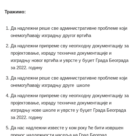
Тражимо:
Да надлежни реше све административне проблеме који
онемогућавају изградњу другог вртића
Да надлежни припреме сву неопходну документацију за
пројектовање, израду техничке документације и
изградњу новог вртића и уврсте у буџет Града Београда
за 2022. годину
Да надлежни реше све административне проблеме који
онемогућавају изградњу друге школе
Да надлежни припреме сву неопходну документацију за
пројектовање, израду техничке документације и
изградњу нове школе и уврсте у буџет Града Београда
за 2022. годину
Да нас надлежни известе у ком року ће бити извршен
пренос надлежности насеља на Град Београд