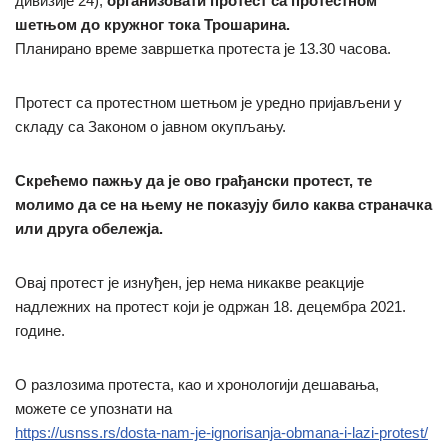
дивизије 24),
организовати протест са протестном
шетњом до кружног тока Трошарина.
Планирано време завршетка протеста је 13.30 часова.
Протест са протестном шетњом је уредно пријављени у
складу са Законом о јавном окупљању.
Скрећемо пажњу да је ово грађански протест, те
молимо да се на њему не показују било каква страначка
или друга обележја.
Овај протест је изнуђен, јер нема никакве реакције
надлежних на протест који је одржан 18. децембра 2021.
године.
О разлозима протеста, као и хронологији дешавања,
можете се упознати на
https://usnss.rs/dosta-nam-je-ignorisanja-obmana-i-lazi-protest/