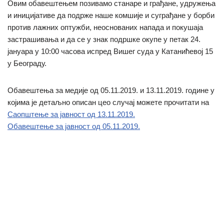
Овим обавештењем позивамо станаре и грађане, удружења
и иницијативе да подрже наше комшије и суграђане у борби
против лажних оптужби, неоснованих напада и покушаја
застрашивања и да се у знак подршке окупе у петак 24.
јануара у 10:00 часова испред Вишег суда у Катанићевој 15
у Београду.
Обавештења за медије од 05.11.2019. и 13.11.2019. године у
којима је детаљно описан цео случај можете прочитати на
Саопштење за јавност од 13.11.2019.
Обавештење за јавност од 05.11.2019.