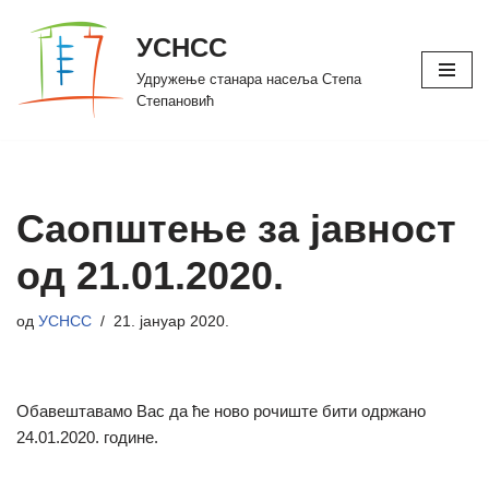
УСНСС
Скочи
Удружење станара насеља Степа
на
Степановић
садржај
Саопштење за јавност
од 21.01.2020.
од
УСНСС
21. јануар 2020.
Oбавештавамо Вас да ће ново рочиште бити одржано
24.01.2020. године.