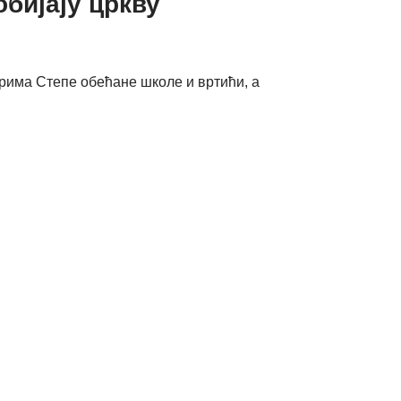
бијају цркву
арима Степе обећане школе и вртићи, а