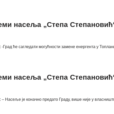
еми насеља „Степа Степановић“ 
: -Град ће сагледати могућности замене енергента у Топлан
еми насеља „Степа Степановић“ 
: – Насеље је коначно предато Граду, више није у власништ