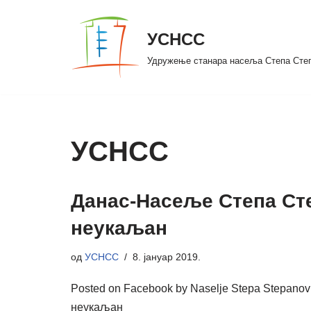
УСНСС
Скочи
на
Удружење станара насеља Степа Сте
садржај
УСНСС
Данас-Насеље Степа Сте
неукаљан
од
УСНСС
8. јануар 2019.
Posted on Facebook by Naselje Stepa Stepano
неукаљан