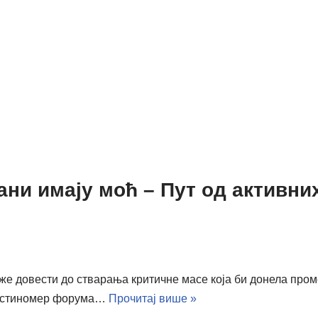
ни имају моћ – Пут од активни
 довести до стварања критичне масе која би донела проме
и Истиномер форума…
Прочитај више »