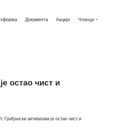
атформа
Документа
Акције
Чланци
е остао чист и
: Грађански активизам је остао чист и