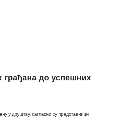
х грађана до успешних
ну у друштву, сагласни су представници