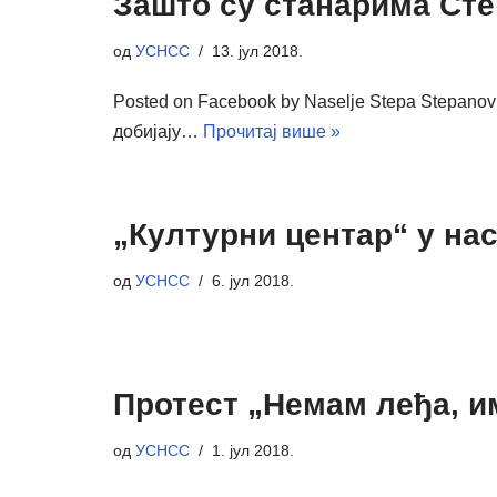
Зашто су станарима Степ
од
УСНСС
13. јул 2018.
Posted on Facebook by Naselje Stepa Stepanov
добијају…
Прочитај више »
„Културни центар“ у на
од
УСНСС
6. јул 2018.
Протест „Немам леђа, и
од
УСНСС
1. јул 2018.