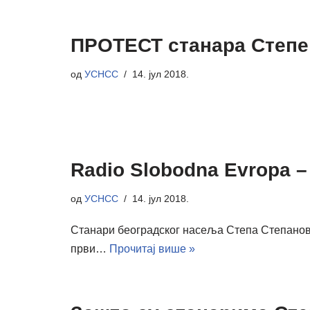
ПРОТЕСТ станара Степе н
од
УСНСС
14. јул 2018.
Radio Slobodna Evropa – S
од
УСНСС
14. јул 2018.
Станари београдског насеља Степа Степановић
први…
Прочитај више »