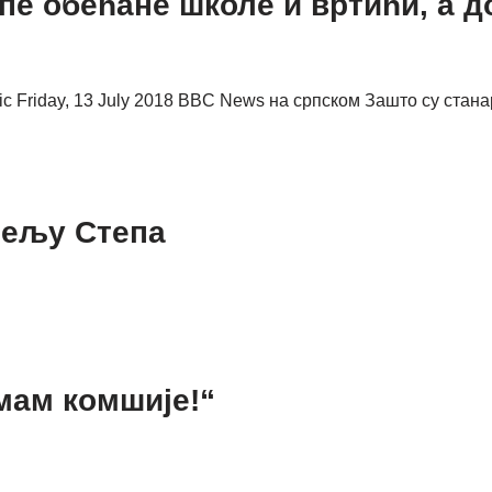
е обећане школе и вртићи, а до
ic Friday, 13 July 2018 BBC News на српском Зашто су стан
сељу Степа
мам комшије!“