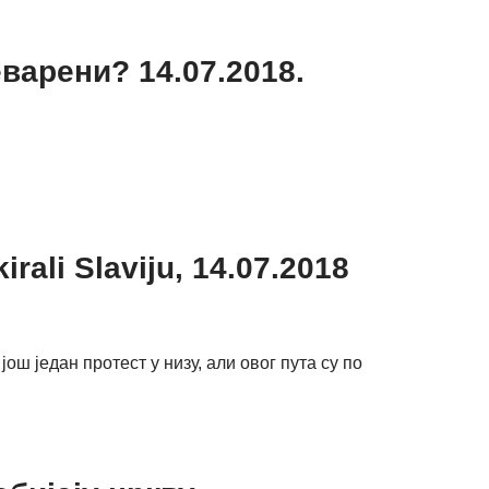
варени? 14.07.2018.
rali Slaviju, 14.07.2018
ш један протест у низу, али овог пута су по