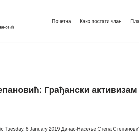
Почетна
Како постати члан
Пл
пановић
пановић: Грађански активизам ј
vic Tuesday, 8 January 2019 Данас-Насеље Степа Степановић