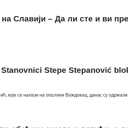
а Славији – Да ли сте и ви пре
tanovnici Stepe Stepanović bloki
, које се налази на општини Вождовац, данас су одржали јо